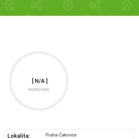
[ N/A ]
hodnocení
Lokalita:
Praha-Čakovice