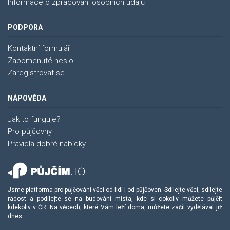
Informace o zpracování osobních údajů
PODPORA
Kontaktní formulář
Zapomenuté heslo
Zaregistrovat se
NÁPOVĚDA
Jak to funguje?
Pro půjčovny
Pravidla dobré nabídky
Jsme platforma pro půjčování věcí od lidí i od půjčoven. Sdílejte věci, sdílejte
radost a podílejte se na budování místa, kde si cokoliv můžete půjčit
kdekoliv v ČR. Na věcech, které Vám leží doma, můžete
začít vydělávat
již
dnes.