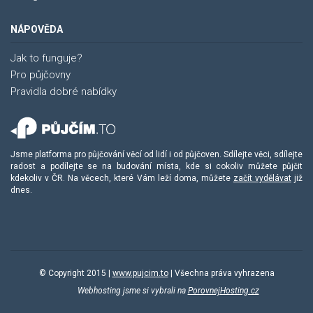
NÁPOVĚDA
Jak to funguje?
Pro půjčovny
Pravidla dobré nabídky
Jsme platforma pro půjčování věcí od lidí i od půjčoven. Sdílejte věci, sdílejte
radost a podílejte se na budování místa, kde si cokoliv můžete půjčit
kdekoliv v ČR. Na věcech, které Vám leží doma, můžete
začít vydělávat
již
dnes.
© Copyright 2015 |
www.pujcim.to
| Všechna práva vyhrazena
Webhosting jsme si vybrali na
PorovnejHosting.cz