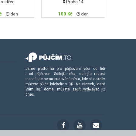
o-střed
Praha 14
č
100 Kč
den
den
Jsme platforma pro půjčování věcí od lidí
i od půjčoven. Sdílejte věci, sdílejte radost
a podílejte se na budování místa, kde si cokoliv
můžete půjčit kdekoliv v ČR. Na věcech, které
Vám leží doma, můžete
začít vydělávat
již
dnes.