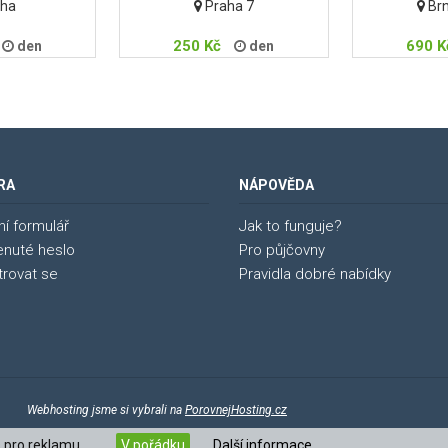
ha
Praha 7
Brn
250 Kč
690 K
den
den
RA
NÁPOVĚDA
ní formulář
Jak to funguje?
nuté heslo
Pro půjčovny
trovat se
Pravidla dobré nabídky
zena
Webhosting jsme si vybrali na
PorovnejHosting.cz
s pro reklamu.
V pořádku
Další informace