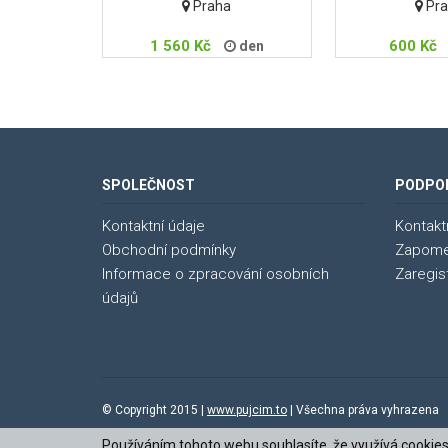
Praha
Pra
1 560 Kč
600 Kč
den
SPOLEČNOST
PODPO
Kontaktní údaje
Kontakt
Obchodní podmínky
Zapome
Informace o zpracování osobních
Zaregis
údajů
© Copyright 2015 |
www.pujcim.to
| Všechna práva vyhra
Používáním tohoto webu souhlasíte, že využívá cookie