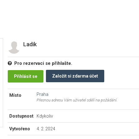
Ladik
Pro rezervaci se přihlašte.
Založit si zdarma účet
Přihlásit se
Praha
Místo
Přesnou adresu Vám uživatel sdělí na požádání.
Dostupnost
Kdykoliv
Vytvořeno
4. 2. 2024