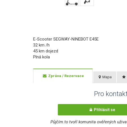
E-Scooter SEGWAY-NINEBOT E45E
32 km /h
45 km dojezd
Plná kola
Zpráva
/ Rezervace
Mapa
Pro kontakt
Přihlásit se
Půjčím.to tvoří komunita ověřených uživat