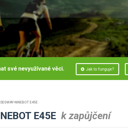
at své nevyužívané věci.
Jak to funguje?
r SEGWAY-NINEBOT E45E
INEBOT E45E
k zapůjčení