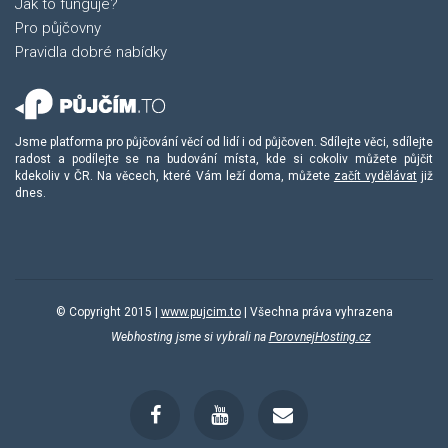
Jak to funguje?
Pro půjčovny
Pravidla dobré nabídky
Jsme platforma pro půjčování věcí od lidí i od půjčoven. Sdílejte věci, sdílejte
radost a podílejte se na budování místa, kde si cokoliv můžete půjčit
kdekoliv v ČR. Na věcech, které Vám leží doma, můžete
začít vydělávat
již
dnes.
© Copyright 2015 |
www.pujcim.to
| Všechna práva vyhrazena
Webhosting jsme si vybrali na
PorovnejHosting.cz