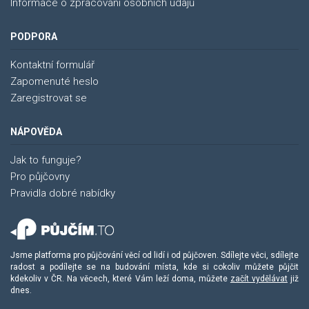
Informace o zpracování osobních údajů
PODPORA
Kontaktní formulář
Zapomenuté heslo
Zaregistrovat se
NÁPOVĚDA
Jak to funguje?
Pro půjčovny
Pravidla dobré nabídky
Jsme platforma pro půjčování věcí od lidí i od půjčoven. Sdílejte věci, sdílejte
radost a podílejte se na budování místa, kde si cokoliv můžete půjčit
kdekoliv v ČR. Na věcech, které Vám leží doma, můžete
začít vydělávat
již
dnes.