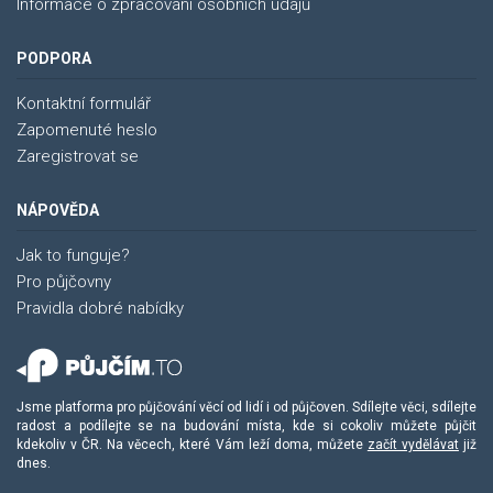
Informace o zpracování osobních údajů
PODPORA
Kontaktní formulář
Zapomenuté heslo
Zaregistrovat se
NÁPOVĚDA
Jak to funguje?
Pro půjčovny
Pravidla dobré nabídky
Jsme platforma pro půjčování věcí od lidí i od půjčoven. Sdílejte věci, sdílejte
radost a podílejte se na budování místa, kde si cokoliv můžete půjčit
kdekoliv v ČR. Na věcech, které Vám leží doma, můžete
začít vydělávat
již
dnes.