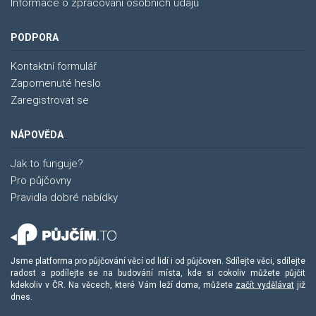
Informace o zpracování osobních údajů
PODPORA
Kontaktní formulář
Zapomenuté heslo
Zaregistrovat se
NÁPOVĚDA
Jak to funguje?
Pro půjčovny
Pravidla dobré nabídky
Jsme platforma pro půjčování věcí od lidí i od půjčoven. Sdílejte věci, sdílejte
radost a podílejte se na budování místa, kde si cokoliv můžete půjčit
kdekoliv v ČR. Na věcech, které Vám leží doma, můžete
začít vydělávat
již
dnes.