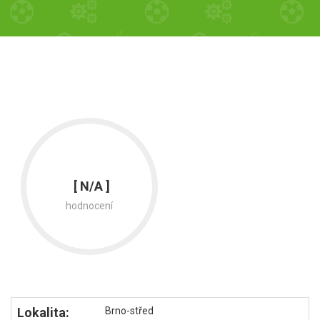
[ N/A ]
hodnocení
Lokalita:
Brno-střed