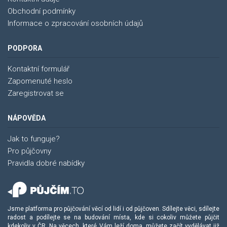
Obchodní podmínky
Informace o zpracování osobních údajů
PODPORA
Kontaktní formulář
Zapomenuté heslo
Zaregistrovat se
NÁPOVĚDA
Jak to funguje?
Pro půjčovny
Pravidla dobré nabídky
Jsme platforma pro půjčování věcí od lidí i od půjčoven. Sdílejte věci, sdílejte
radost a podílejte se na budování místa, kde si cokoliv můžete půjčit
kdekoliv v ČR. Na věcech, které Vám leží doma, můžete
začít vydělávat
již