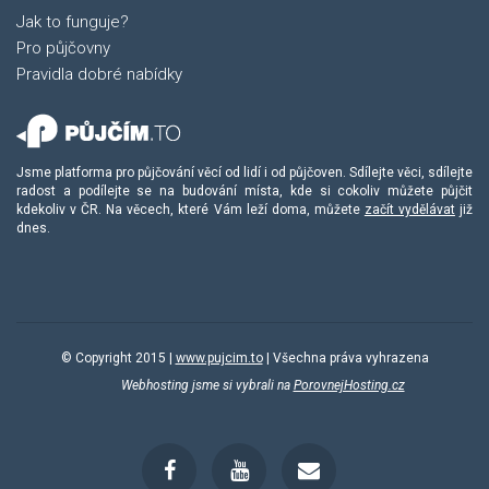
Jak to funguje?
Pro půjčovny
Pravidla dobré nabídky
Jsme platforma pro půjčování věcí od lidí i od půjčoven. Sdílejte věci, sdílejte
radost a podílejte se na budování místa, kde si cokoliv můžete půjčit
kdekoliv v ČR. Na věcech, které Vám leží doma, můžete
začít vydělávat
již
dnes.
© Copyright 2015 |
www.pujcim.to
| Všechna práva vyhrazena
Webhosting jsme si vybrali na
PorovnejHosting.cz