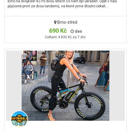
Brno na dvojkole! 8-) Po dvou letech co nám byl ukraden. Opět v naší
půjčovně první ze dvou tandemů, na které jsme dlouho čekali.…
Brno-střed
690 Kč
den
Celkem 4 830 Kč za 7 dní.