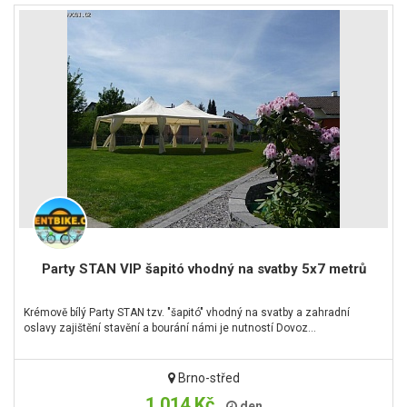
Party STAN VIP šapitó vhodný na svatby 5x7 metrů
Krémově bílý Party STAN tzv. "šapitó" vhodný na svatby a zahradní
oslavy zajištění stavění a bourání námi je nutností Dovoz…
Brno-střed
1 014 Kč
den