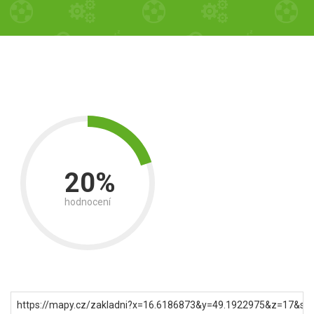
20%
hodnocení
https://mapy.cz/zakladni?x=16.6186873&y=49.1922975&z=17&sou