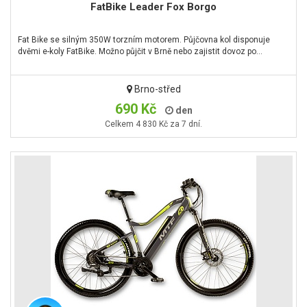
FatBike Leader Fox Borgo
Fat Bike se silným 350W torzním motorem. Půjčovna kol disponuje
dvěmi e-koly FatBike. Možno půjčit v Brně nebo zajistit dovoz po…
Brno-střed
690 Kč
den
Celkem 4 830 Kč za 7 dní.