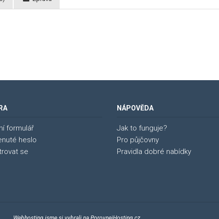
RA
NÁPOVĚDA
ní formulář
Jak to funguje?
nuté heslo
Pro půjčovny
trovat se
Pravidla dobré nabídky
zena
Webhosting jsme si vybrali na
PorovnejHosting.cz