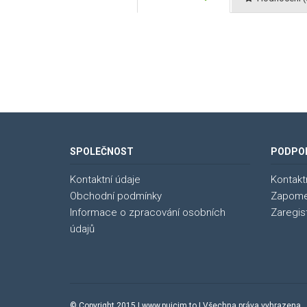
SPOLEČNOST
PODPO
Kontaktní údaje
Kontakt
Obchodní podmínky
Zapome
Informace o zpracování osobních
Zaregis
údajů
© Copyright 2015 |
www.pujcim.to
| Všechna práva vyhra