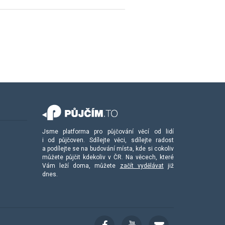
Jsme platforma pro půjčování věcí od lidí
i od půjčoven. Sdílejte věci, sdílejte radost
a podílejte se na budování místa, kde si cokoliv
můžete půjčit kdekoliv v ČR. Na věcech, které
Vám leží doma, můžete
začít vydělávat
již
dnes.