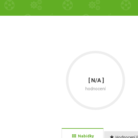
[ N/A ]
hodnocení
Nabídky
Hodnocení (