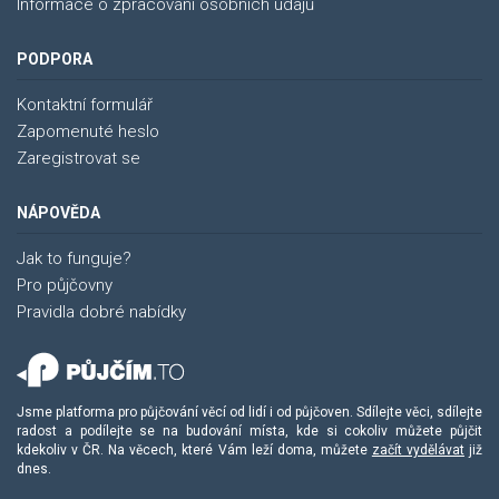
Informace o zpracování osobních údajů
PODPORA
Kontaktní formulář
Zapomenuté heslo
Zaregistrovat se
NÁPOVĚDA
Jak to funguje?
Pro půjčovny
Pravidla dobré nabídky
Jsme platforma pro půjčování věcí od lidí i od půjčoven. Sdílejte věci, sdílejte
radost a podílejte se na budování místa, kde si cokoliv můžete půjčit
kdekoliv v ČR. Na věcech, které Vám leží doma, můžete
začít vydělávat
již
dnes.