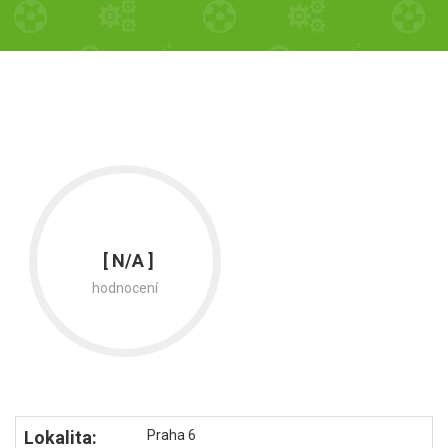
[ N/A ]
hodnocení
Lokalita:
Praha 6