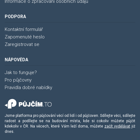
Informace o zpracování osobních údajů
PODPORA
Kontaktní formulář
Zapomenuté heslo
Zaregistrovat se
NÁPOVĚDA
Jak to funguje?
Pro půjčovny
Pravidla dobré nabídky
Jsme platforma pro půjčování věcí od lidí i od půjčoven. Sdílejte věci, sdílejte
radost a podílejte se na budování místa, kde si cokoliv můžete půjčit
kdekoliv v ČR. Na věcech, které Vám leží doma, můžete
začít vydělávat
již
dnes.