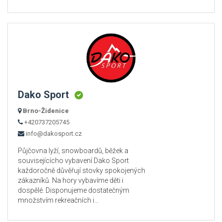
Dako Sport
Brno-Židenice
+420737205745
info@dakosport.cz
Půjčovna lyží, snowboardů, běžek a
souvisejícícho vybavení Dako Sport
každoročně důvěřují stovky spokojených
zákazníků. Na hory vybavíme děti i
dospělé. Disponujeme dostatečným
množstvím rekreačních i…