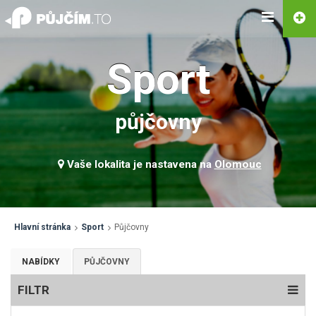
Sport
půjčovny
Vaše lokalita je nastavena na
Olomouc
Hlavní stránka
Sport
Půjčovny
NABÍDKY
PŮJČOVNY
FILTR