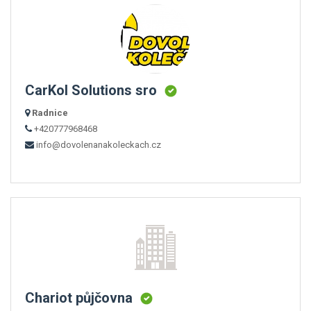
CarKol Solutions sro
Radnice
+420777968468
info@dovolenanakoleckach.cz
Chariot půjčovna