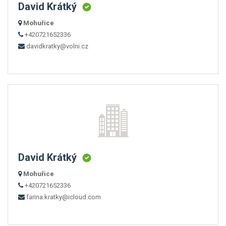
David Krátký
Mohuřice
+420721652336
davidkratky@volni.cz
David Krátký
Mohuřice
+420721652336
farina.kratky@icloud.com