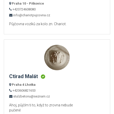
Praha 10 - Pitkovice
+420724608080
info@chariotpujcovna.cz
Půjčovna vozíků za kolo zn. Chariot.
Ctirad Malát
Praha 4 Lhotka
+420606821653
stulzbetonu@seznam.cz
Ahoj, půjčím ti to, když to zrovna nebude
pučené