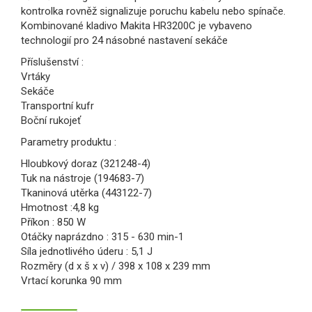
kontrolka rovněž signalizuje poruchu kabelu nebo spínače.
Kombinované kladivo Makita HR3200C je vybaveno
technologií pro 24 násobné nastavení sekáče
Příslušenství :
Vrtáky
Sekáče
Transportní kufr
Boční rukojeť
Parametry produktu :
Hloubkový doraz (321248-4)
Tuk na nástroje (194683-7)
Tkaninová utěrka (443122-7)
Hmotnost :4,8 kg
Příkon : 850 W
Otáčky naprázdno : 315 - 630 min-1
Síla jednotlivého úderu : 5,1 J
Rozměry (d x š x v) / 398 x 108 x 239 mm
Vrtací korunka 90 mm