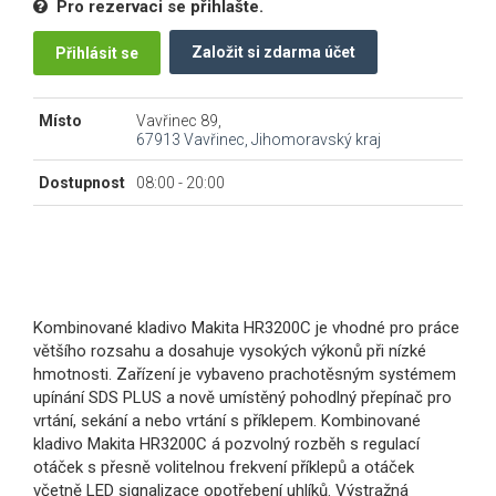
Pro rezervaci se přihlašte.
Založit si zdarma účet
Přihlásit se
Místo
Vavřinec 89,
67913 Vavřinec, Jihomoravský kraj
Dostupnost
08:00 - 20:00
Kombinované kladivo Makita HR3200C je vhodné pro práce
většího rozsahu a dosahuje vysokých výkonů při nízké
hmotnosti. Zařízení je vybaveno prachotěsným systémem
upínání SDS PLUS a nově umístěný pohodlný přepínač pro
vrtání, sekání a nebo vrtání s příklepem. Kombinované
kladivo Makita HR3200C á pozvolný rozběh s regulací
otáček s přesně volitelnou frekvení příklepů a otáček
včetně LED signalizace opotřebení uhlíků. Výstražná