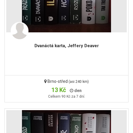
Dvanáctá karta, Jeffery Deaver
Brno-střed
(asi 240 km)
13 Kč
den
Celkem 90 Kč za 7 dní.